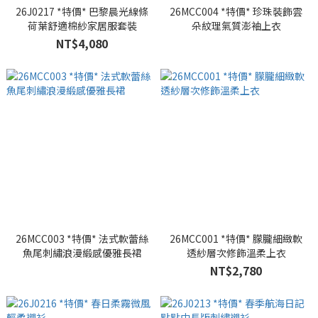
26J0217 *特價* 巴黎晨光線條
26MCC004 *特價* 珍珠裝飾雲
荷葉舒適棉紗家居服套裝
朵紋理氣質澎袖上衣
NT$4,080
26MCC003 *特價* 法式軟蕾絲
26MCC001 *特價* 朦朧細緻軟
魚尾刺繡浪漫緞感優雅長裙
透紗層次修飾溫柔上衣
NT$2,780