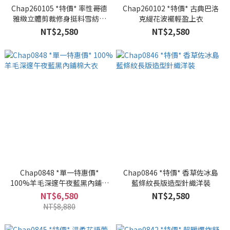
Chap260105 *特價* 率性哥德
Chap260102 *特價* 古典巴洛
雅緻立體剪裁修身挺料雪紡寬
克緹花波襬輕盈上衣
褲
NT$2,580
NT$2,580
Chap0848 *單一特惠價*
Chap0846 *特價* 香草佐冰島
100%羊毛深邃午夜藍黑內鋪棉
藍條紋長版造型針織洋裝
大衣
NT$6,580
NT$2,580
NT$8,880