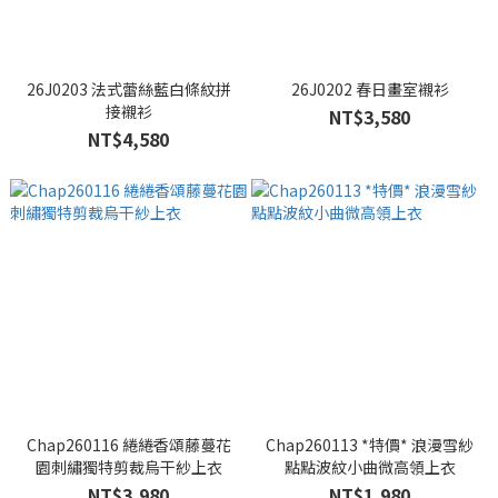
26J0203 法式蕾絲藍白條紋拼
26J0202 春日畫室襯衫
接襯衫
NT$3,580
NT$4,580
Chap260116 綣綣香頌藤蔓花
Chap260113 *特價* 浪漫雪紗
園刺繡獨特剪裁烏干紗上衣
點點波紋小曲微高領上衣
NT$3,980
NT$1,980