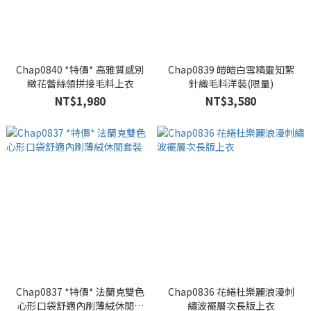
Chap0840 *特價* 高雅質感別
Chap0839 皚皚白雪精靈知絮
緻花蕾絲領拼接毛料上衣
針織毛料洋裝(限量)
NT$1,980
NT$3,580
Chap0837 *特價* 法蘭克雙色
Chap0836 花綣杜樂麗浪漫刺
心形口袋舒適內刷薄絨休閒套
繡波襬層次長版上衣