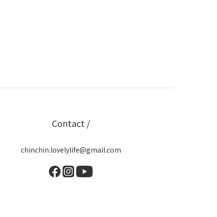
Contact /
chinchin.lovelylife@gmail.com