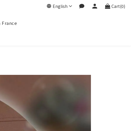
English
Cart(0)
& France