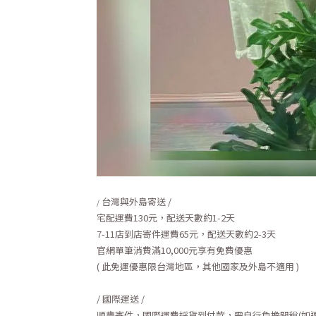
台灣與外島寄送 /
/
宅配運費130元，配送天數約1-2天
7-11店到店寄件運費65元，配送天數約2-3天
官網單筆消費滿10,0
00
元享有
免費優惠
( 此免運優惠限台灣地區，其他國家及外島不適用 )
/ 國際運送 /
順豐寄件，國際運費採貨到付款，需自行負擔關稅(如