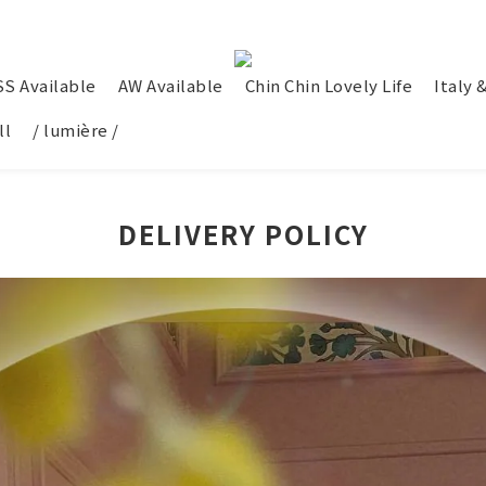
SS Available
AW Available
Chin Chin Lovely Life
Italy 
ll
/ lumière /
DELIVERY POLICY