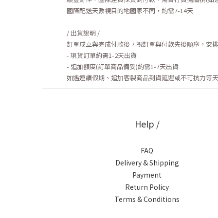
國際配送天數視目的地國家不同，約需7-14天
/ 出貨說明 /
訂單成立與完成付款後，視訂單與付款先後順序，安
- 現貨訂單約需1-2天出貨
- 追加額度(訂單商品備妥)約需1-7天出貨
如遇連續假期、追加客製商品到貨延遲或不可抗力等
Help /
FAQ
Delivery & Shipping
Payment
Return Policy
Terms & Conditions