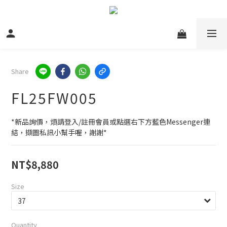
Share
FL25FW005
*新品詢價，煩請登入/註冊會員或點選右下方藍色Messenger連
結，擷圖私訊小幫手喔，謝謝*
NT$8,880
Size
Quantity