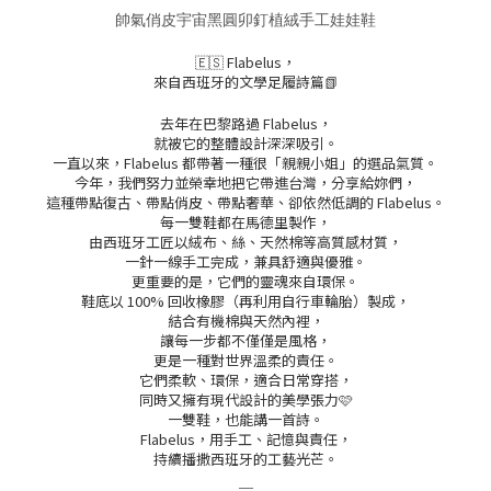
帥氣俏皮宇宙黑圓卯釘植絨手工娃娃鞋
🇪🇸 Flabelus，
來自西班牙的文學足履詩篇📗
去年在巴黎路過 Flabelus，
就被它的整體設計深深吸引。
一直以來，Flabelus 都帶著一種很「親親小姐」的選品氣質。
今年，我們努力並榮幸地把它帶進台灣，分享給妳們，
這種帶點復古、帶點俏皮、帶點奢華、卻依然低調的 Flabelus。
每一雙鞋都在馬德里製作，
由西班牙工匠以絨布、絲、天然棉等高質感材質，
一針一線手工完成，兼具舒適與優雅。
更重要的是，它們的靈魂來自環保。
鞋底以 100% 回收橡膠（再利用自行車輪胎）製成，
結合有機棉與天然內裡，
讓每一步都不僅僅是風格，
更是一種對世界溫柔的責任。
它們柔軟、環保，適合日常穿搭，
同時又擁有現代設計的美學張力🩷
一雙鞋，也能講一首詩。
Flabelus，用手工、記憶與責任，
持續播撒西班牙的工藝光芒。
＿