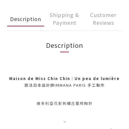
Shipping &
Customer
Description
Payment
Reviews
Description
Maison de Miss Chin Chin
｜
Un peu de lumière
旅法日本設計師
IMMANA PARIS
手工製作
維多利亞花影刺繡古董椅胸針
_