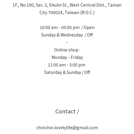
1F., No.190, Sec. 2, Shulin St., West Central Dist., Tainan
City 700024, Taiwan (R.O.C.)
10:00 am - 05:00 pm / Open
Sunday & Wednesday / Off
-
Online shop :
Monday - Friday
11:00 am - 5:00 pm
Saturday & Sunday / Off
Contact /
chinchin.lovelylife@gmail.com