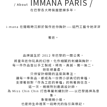
IMMANA PARIS /
/ About
在巴黎各大時裝屋歷練多年，
i-mana 在閒暇時沉醉於製作迷你胸針——這門工藝令她深深
著迷。
品牌誕生於 2012 年巴黎的一間公寓，
將童年迷你玩具的幻想，化作細膩的刺繡與胸針，
每一件作品皆以手工製成，稀有、真誠、獨一無二。
她拒絕量產，
只保留針線間的溫度與專注，
讓每一季新品，都成為一份微小卻真切的幸福，
支撐著她對「作為工匠的幸福」的執著與信念。
這一次，親親特別邀請設計師，
為 Miss Chin Chin 打造專屬刺繡別針——以巴黎路牌為意
象，
象徵親親小姐，
也是妳生命裡某一段時光的指引與標記。