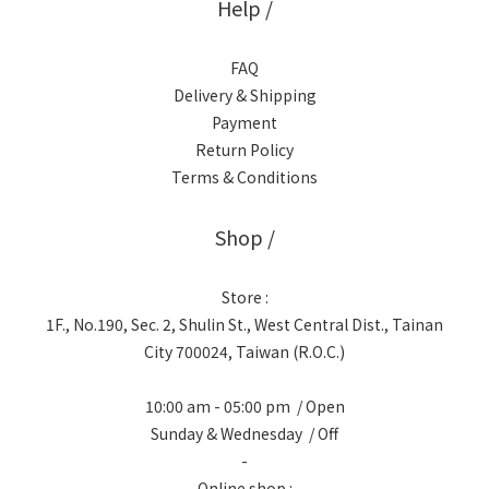
Help /
FAQ
Delivery & Shipping
Payment
Return Policy
Terms & Conditions
Shop /
Store :
1F., No.190, Sec. 2, Shulin St., West Central Dist., Tainan
City 700024, Taiwan (R.O.C.)
10:00 am - 05:00 pm / Open
Sunday & Wednesday / Off
-
Online shop :