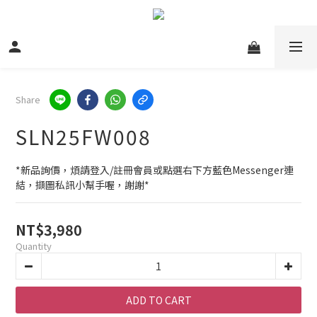
Share
SLN25FW008
*新品詢價，煩請登入/註冊會員或點選右下方藍色Messenger連
結，擷圖私訊小幫手喔，謝謝*
NT$3,980
Quantity
ADD TO CART