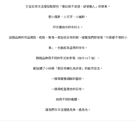
它從日常生活裡拾取那些「看似微不足道，卻很動人」的景象。
把小風景、小文字、小幽默，
印在最自在的布料上。
這個品牌的作品親和、輕鬆，像是一首貼近日常的歌，提醒我們即使是「什麼都不是的小
事」，也能成為溫柔的存在。
兩個品牌用不同的形式來表現（絲巾 vs T-恤），
都延續了小林萌「把日常轉化為詩意」的創作信念。
一個是優雅細膩的藝術，
一個是輕盈隨性的日常。
她用不同的載體，
讓我們在生活裡遇見美，遇見光。