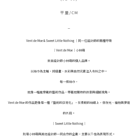
平量/CM
_
Vent de Moe & Sweet Little Nothing ｜同一位設計師的兩種呼吸
｜
Vent de Moe｜小林萌
來自設計師小林萌的個人品牌。
以絲巾為主軸，將插畫、水彩與自然元素注入布料之中。
每一條絲巾，
就像一幅能穿戴的藝術作品，帶著她獨特的詩意與細膩視角。
Vent de Moe 的作品更像是一種「藝術的日常化」，在柔軟的絲緞上，保存光、植物與夢境
的片段。
｜
Sweet Little Nothing
｜
則是小林萌與其他設計師一同合作的企劃，主要以 T-恤為表現形式。