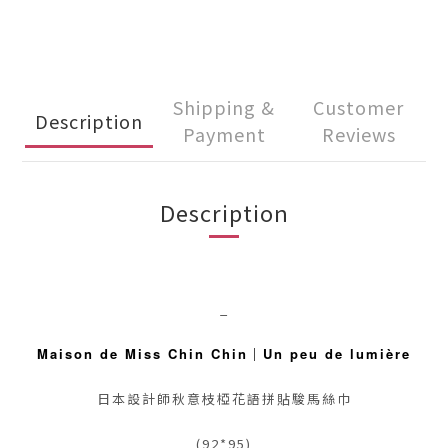
Shipping &
Customer
Description
Payment
Reviews
Description
_
Maison de Miss Chin Chin
｜
Un peu de lumière
日本設計師秋意枝椏花語拼貼駿馬絲巾
(92*95)