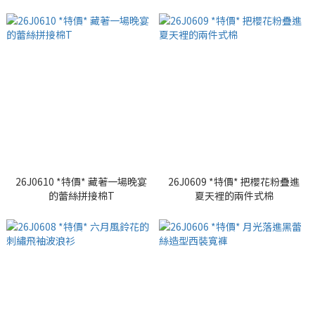
26J0610 *特價* 藏著一場晚宴
26J0609 *特價* 把櫻花粉疊進
的蕾絲拼接棉T
夏天裡的兩件式棉