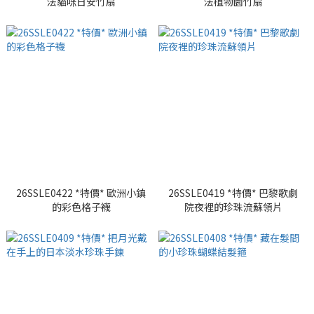
法貓咪日安竹扇
法植物園竹扇
26SSLE0422 *特價* 歐洲小鎮
26SSLE0419 *特價* 巴黎歌劇
的彩色格子襪
院夜裡的珍珠流蘇領片