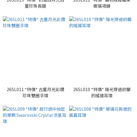
董珍珠長鏈
玻璃項鍊
26SL011 *特價* 古董月光彩鑽
26SL010 *特價* 陽光穿過鈴蘭
珍珠雙圈手環
的搖擺耳環