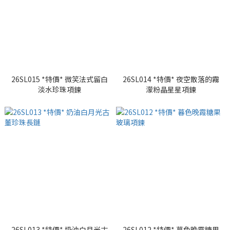
26SL015 *特價* 微笑法式留白
26SL014 *特價* 夜空散落的霧
淡水珍珠項鍊
濛粉晶星星項鍊
26SL013 *特價* 奶油白月光古
26SL012 *特價* 暮色晚霞糖果