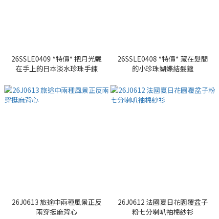
26SSLE0409 *特價* 把月光戴
26SSLE0408 *特價* 藏在髮間
在手上的日本淡水珍珠手鍊
的小珍珠蝴蝶結髮箍
26J0613 旅途中兩種風景正反
26J0612 法國夏日花園覆盆子
兩穿挺麻背心
粉七分喇叭袖棉紗衫