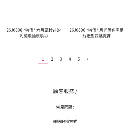
26J0608 *特價* 六月風鈴花的
26J0606 *特價* 月光落進黑蕾
刺繡飛袖波浪衫
絲造型西裝寬褲
1
2
3
4
5
顧客服務 /
常見問題 :
運送服務方式