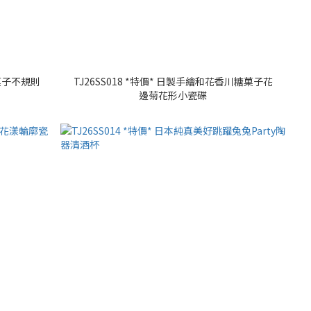
糖菓子不規則
TJ26SS018 *特價* 日製手繪和花香川糖菓子花
邊菊花形小瓷碟