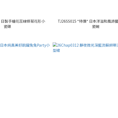
*特價* 日製手繪花蕊線條菊花形小
TJ26SS015 *特價* 日本洋溢和風
瓷碟
瓷碗