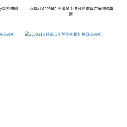
oy鬆緊抽繩
26J0318 *特價* 黑緞帶南法日光編織柔霧遮陽草
帽