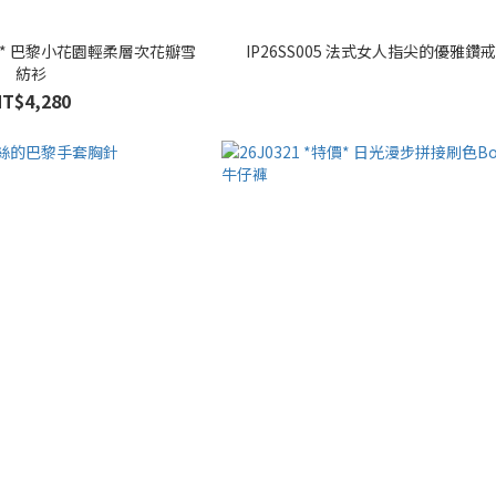
*特價* 巴黎小花園輕柔層次花瓣雪
IP26SS005 法式女人指尖的優雅鑽
紡衫
NT$4,280