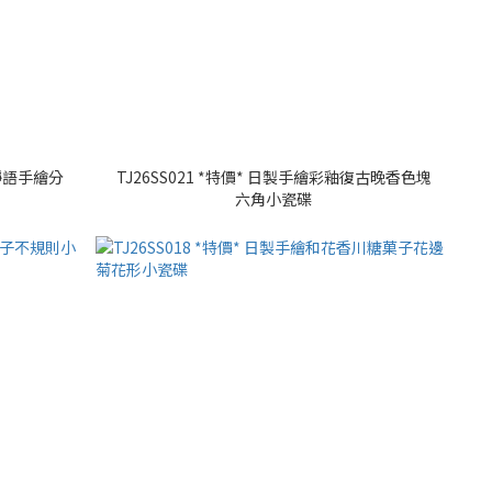
樹靜語手繪分
TJ26SS021 *特價* 日製手繪彩釉復古晚香色塊
六角小瓷碟