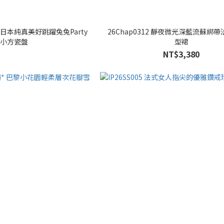
價* 日本純真美好跳躍兔兔Party
26Chap0312 靜夜微光深藍流蘇綁
小方瓷盤
型裙
NT$3,380