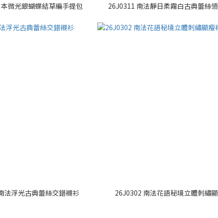
價* 日本微光銀蝴蝶結草編手提包
26J0311 南法靜日柔霧白古典蕾絲
特價* 南法浮光古典蕾絲交錯襯衫
26J0302 南法花語秘境立體刺繡