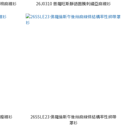
領棉麻襯衫
26J0310 普羅旺斯靜語圖騰刺繡亞麻襯衫
顯瘦襯衫
26SSLE23 佛羅倫斯午後絲麻線條結構率性綁帶
罩衫