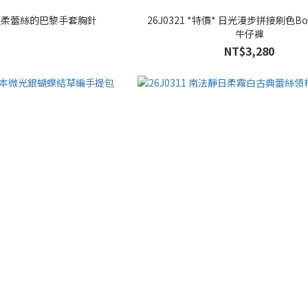
01 溫柔蕾絲的巴黎手套胸針
26J0321 *特價* 日光漫步拼接刷色B
牛仔褲
NT$3,280