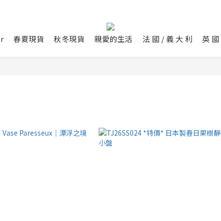
r
春夏現貨
秋冬現貨
親愛的生活
法 國 / 義 大 利
英 國 