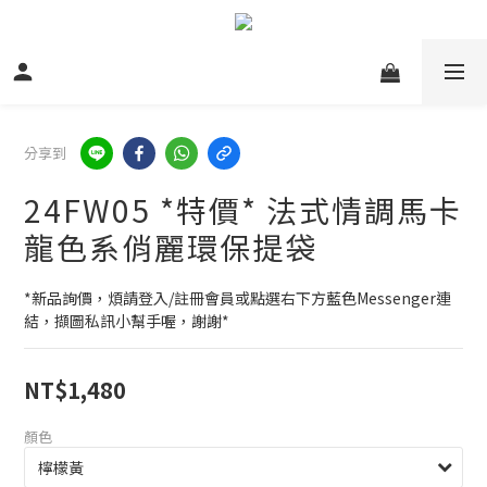
分享到
24FW05 *特價* 法式情調馬卡
龍色系俏麗環保提袋
*新品詢價，煩請登入/註冊會員或點選右下方藍色Messenger連
結，擷圖私訊小幫手喔，謝謝*
NT$1,480
顏色