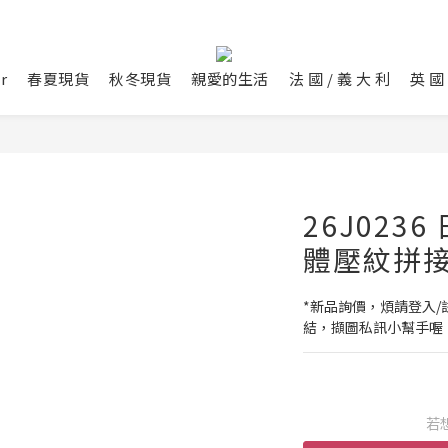
r
春夏現貨
秋冬現貨
親愛的生活
法 國 / 義 大 利
英 國 
26J023
體壓紋拼
*新品詢價，煩請登入/註
結，擷圖私訊小幫手喔
若