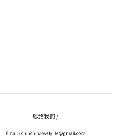
聯絡我們 /
Email / chinchin.lovelylife@gmail.com