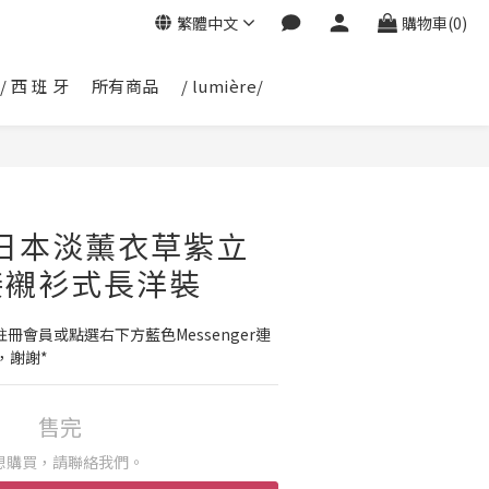
繁體中文
購物車(0)
/ 西 班 牙
所有商品
/ lumière/
6 日本淡薰衣草紫立
接襯衫式長洋裝
冊會員或點選右下方藍色Messenger連
，謝謝*
售完
想購買，請聯絡我們。