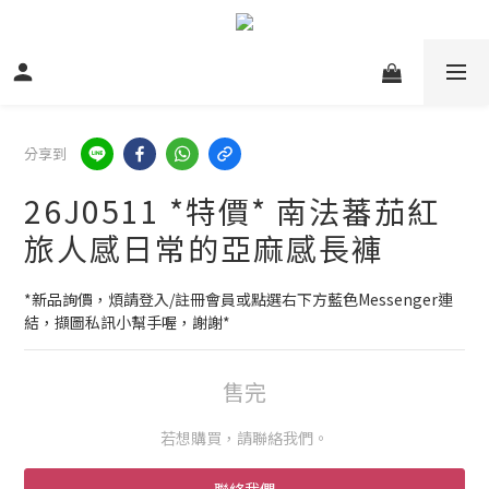
分享到
26J0511 *特價* 南法蕃茄紅
旅人感日常的亞麻感長褲
*新品詢價，煩請登入/註冊會員或點選右下方藍色Messenger連
結，擷圖私訊小幫手喔，謝謝*
售完
若想購買，請聯絡我們。