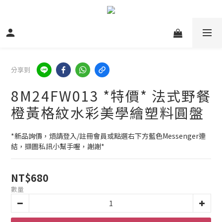
分享到
8M24FW013 *特價* 法式野餐
橙黃格紋水彩美學繪塑料圓盤
*新品詢價，煩請登入/註冊會員或點選右下方藍色Messenger連
結，擷圖私訊小幫手喔，謝謝*
NT$680
數量