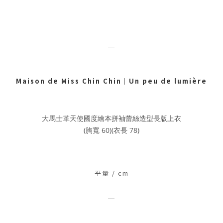
＿
Maison de Miss Chin Chin
｜
Un peu de lumière
大馬士革天使國度繪本拼袖蕾絲造型長版上衣
(胸寬 60)(衣長 78)
平量 / c
m
＿