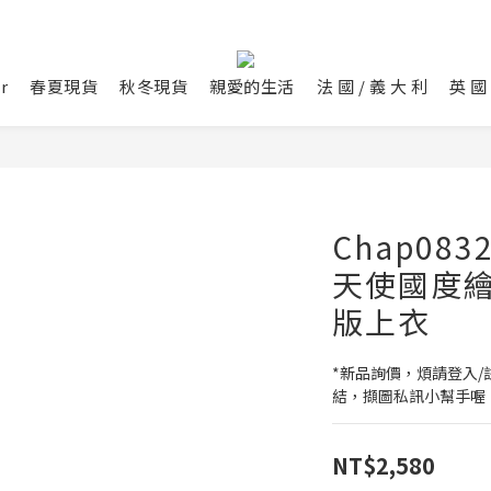
r
春夏現貨
秋冬現貨
親愛的生活
法 國 / 義 大 利
英 國 
Chap08
天使國度
版上衣
*新品詢價，煩請登入/註
結，擷圖私訊小幫手喔
NT$2,580