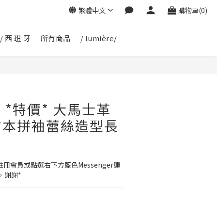
繁體中文
購物車(0)
/ 西 班 牙
所有商品
/ lumière/
32 *特價* 大馬士革
繪本拼袖蕾絲造型長
冊會員或點選右下方藍色Messenger連
，謝謝*