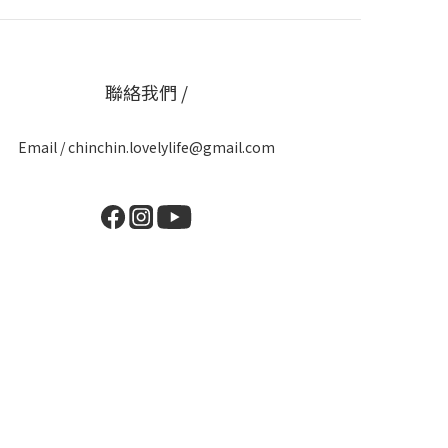
聯絡我們 /
Email / chinchin.lovelylife@gmail.com