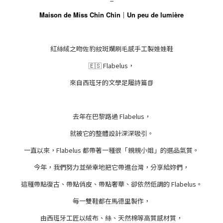
Maison de Miss Chin Chin
｜
Un peu de lumière
紅絲絨之吻佐豹紋斑斕刷毛感手工製娃娃鞋
🇪🇸 Flabelus，
來自西班牙的文學足履詩篇📗
去年在巴黎路過 Flabelus，
就被它的整體設計深深吸引。
一直以來，Flabelus 都帶著一種很「親親小姐」的選品氣質。
今年，我們努力並榮幸地把它帶進台灣，分享給妳們，
這種帶點復古、帶點俏皮、帶點奢華、卻依然低調的 Flabelus。
每一雙鞋都在馬德里製作，
由西班牙工匠以絨布、絲、天然棉等高質感材質，