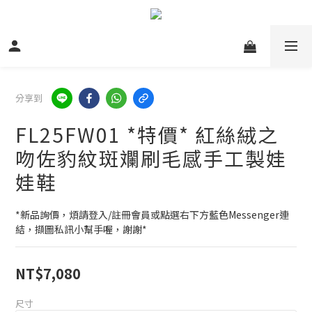
分享到
FL25FW01 *特價* 紅絲絨之
吻佐豹紋斑斕刷毛感手工製娃
娃鞋
*新品詢價，煩請登入/註冊會員或點選右下方藍色Messenger連
結，擷圖私訊小幫手喔，謝謝*
NT$7,080
尺寸