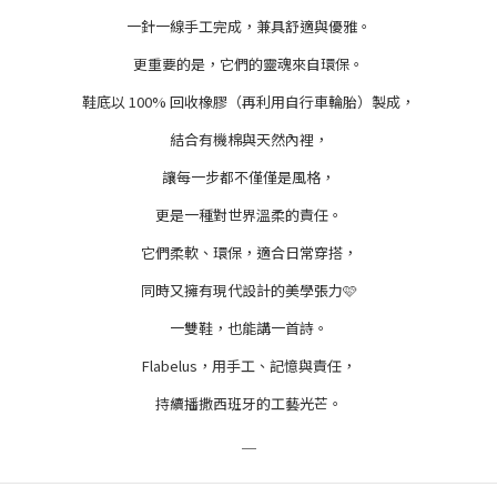
一針一線手工完成，兼具舒適與優雅。
更重要的是，它們的靈魂來自環保。
鞋底以 100% 回收橡膠（再利用自行車輪胎）製成，
結合有機棉與天然內裡，
讓每一步都不僅僅是風格，
更是一種對世界溫柔的責任。
它們柔軟、環保，適合日常穿搭，
同時又擁有現代設計的美學張力🩷
一雙鞋，也能講一首詩。
Flabelus，用手工、記憶與責任，
持續播撒西班牙的工藝光芒。
＿