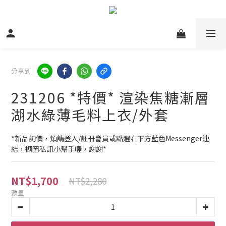
分享到
231206 *特價* 渲染焦糖漸層
湖水綠薄毛料上衣/外套
*新品詢價，煩請登入/註冊會員或點選右下方藍色Messenger連
結，擷圖私訊小幫手喔，謝謝*
NT$1,700
NT$2,280
數量