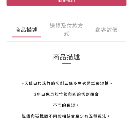
聯絡我們
送貨及付款方
商品描述
顧客評價
式
商品描述
-天使白貝珠竹節切割三條多層次造型長短鍊 -
3串白色貝殼竹節與圓的切割組合
不同的長短，
磁鐵與磁鐵間不同段相結合至少有五種戴法。