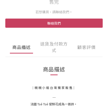
售完
若想購買，請聯絡我們。
聯絡我們
送貨及付款方
商品描述
顧客評價
式
商品描述
｜親 親 小 姐 台 灣 獨 家 販 售｜
＿
法國
Tsé Tsé 使鮮花成為一首詩。