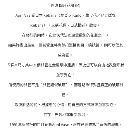
經典 四月花瓶 (M)
April Vas 受日本ikebana（かどう Kadō、生け花／いけばな
Ikebana），又稱花道、日式插花）啟發。
在發行的同時，它是現代法國最受歡迎的花瓶之一，
如果妳拔出最後一個試管並將剩餘扣連接到另一端試管， 則可以使其
成為圓。
Ｓ與M尺寸其中21個試管在金屬環中連接，因此您可以自由地改變形狀
並享受它！
所使用的試管不是“試管類似玻璃”， 而是略帶特殊且真正的玻璃試
管。
取決於活的花，根據您的心情，用自己的方式裝飾並享受它。
它在世界各地都很受歡迎，
1991年所設計的四月花瓶April Vase，現在已經成為了永恆的經典，