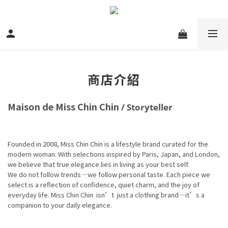
商店介紹
Maison de Miss Chin Chin
/ Storyteller
Founded in 2008, Miss Chin Chin is a lifestyle brand curated for the
modern woman. With selections inspired by Paris, Japan, and London,
we believe that true elegance lies in living as your best self.
We do not follow trends—we follow personal taste. Each piece we
select is a reflection of confidence, quiet charm, and the joy of
everyday life. Miss Chin Chin isn’t just a clothing brand—it’s a
companion to your daily elegance.