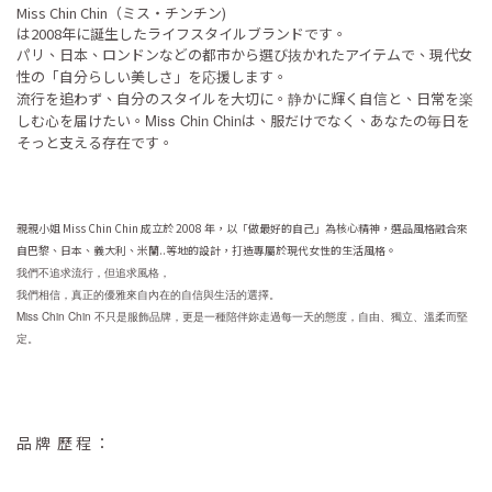
Miss Chin Chin（ミス・チンチン)
は2008年に誕生したライフスタイルブランドです。
パリ、日本、ロンドンなどの都市から選び抜かれたアイテムで、現代女
性の「自分らしい美しさ」を応援します。
流行を追わず、自分のスタイルを大切に。静かに輝く自信と、日常を楽
しむ心を届けたい。
Miss Chin Chin
は、服だけでなく、あなたの毎日を
そっと支える存在です。
親親小姐 Miss Chin Chin 成立於 2008 年，以「做最好的自己」為核心精神，選品風格融合來
自巴黎、日本、義大利
、米蘭..
等地的設計，打造專屬於現代女性的生活風格。
我們不追求流行，但追求風格，
我們相信，真正的優雅來自內在的自信與生活的選擇。
Miss Chin Chin
，
不只是服飾品牌，更是一種陪伴妳走過每一天的態度
自由、獨立、溫柔而堅
定。
品 牌 歷 程 ：