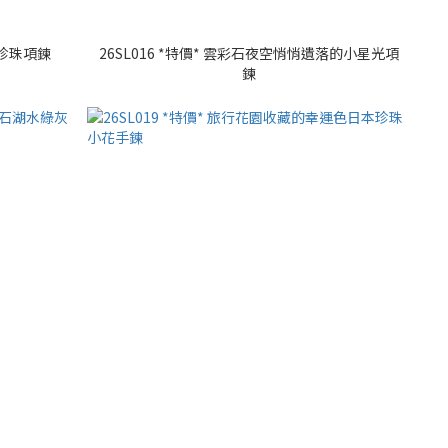
水珍珠項鍊
26SL016 *特價* 雲彩石夜空悄悄遺落的小星光項
鍊