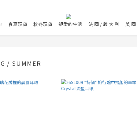
r
春夏現貨
秋冬現貨
親愛的生活
法 國 / 義 大 利
英 國 
NG / SUMMER