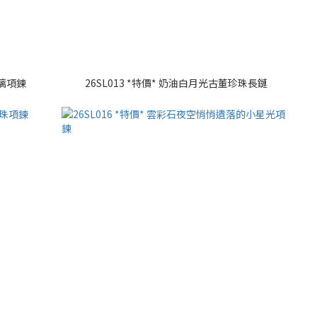
玻璃項鍊
26SL013 *特價* 奶油白月光古董珍珠長鏈