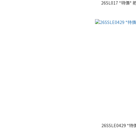
26SL017 *特
26SSLE0429