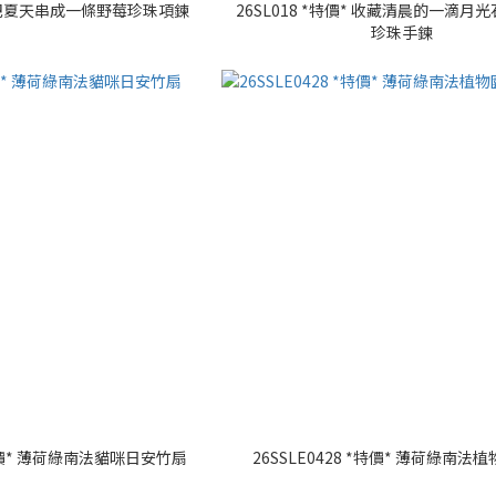
價* 把夏天串成一條野莓珍珠項鍊
26SL018 *特價* 收藏清晨的一滴月
珍珠手鍊
 *特價* 薄荷綠南法貓咪日安竹扇
26SSLE0428 *特價* 薄荷綠南法