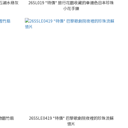
光石湖水綠灰
26SL019 *特價* 旅行花園收藏的幸運色日本珍珠
小花手鍊
植物園竹扇
26SSLE0419 *特價* 巴黎歌劇院夜裡的珍珠流蘇
領片