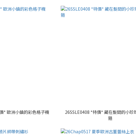
 *特價* 歐洲小鎮的彩色格子襪
26SSLE0408 *特價* 藏在髮間的小
箍