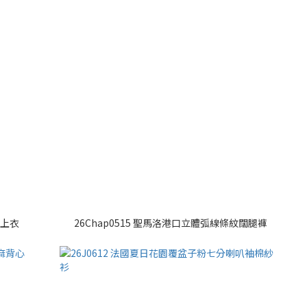
絲上衣
26Chap0515 聖馬洛港口立體弧線條紋闊腿褲