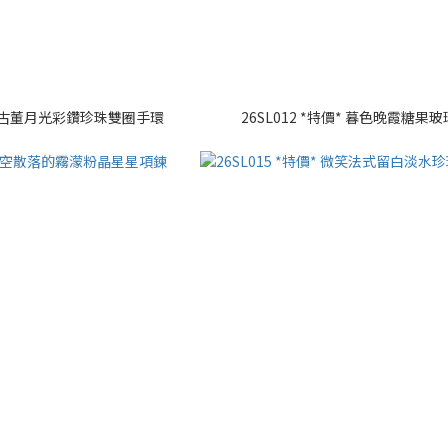
特價* 古董月光彩鑽珍珠雙圈手環
26SL012 *特價* 暮色晚霞糖果