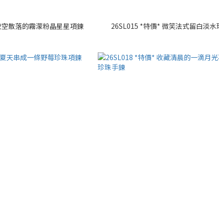
價* 夜空散落的霧濛粉晶星星項鍊
26SL015 *特價* 微笑法式留白淡