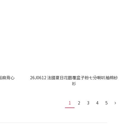
穿挺麻背心
26J0612 法國夏日花園覆盆子粉七分喇叭袖棉紗
衫
1
2
3
4
5