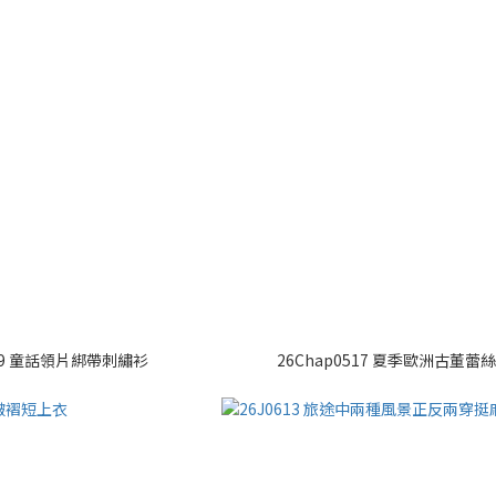
519 童話領片綁帶刺繡衫
26Chap0517 夏季歐洲古董蕾