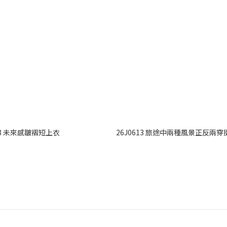
E48 未來感皺褶短上衣
26J0613 旅途中兩種風景正反兩