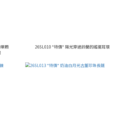
的單顆
26SL010 *特價* 陽光穿過鈴蘭的搖擺耳環
環