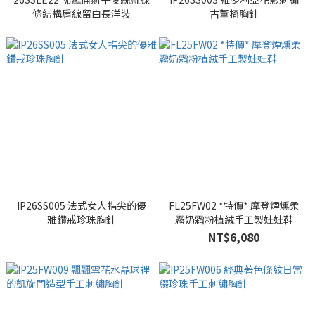
條結構肩線留白長洋裝
古董椅胸針
IP26SS005 法式女人指尖的優
FL25FW02 *特價* 摩登煙燻柔
雅鑽戒珍珠胸針
霧奶霜粉植絨手工製娃娃鞋
NT$6,080