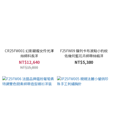
CR25FW001 幻影顯瘦女伶光澤
F25FW09 馥列卡布波點小豹紋
絲綿料長洋
佐幾何藍花卉綁帶絲緞洋
NT$12,640
NT$5,380
NT$15,800