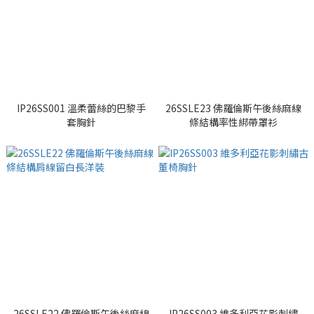
IP26SS001 溫柔蕾絲的巴黎手
26SSLE23 佛羅倫斯午後絲麻線
套胸針
條結構率性綁帶罩衫
26SSLE22 佛羅倫斯午後絲麻線
IP26SS003 維多利亞花影刺繡