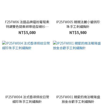
F25FW06 法國品牌蘊粉葡萄紫
IP25FW005 親親法麗小貓俏珍
特調雙色間奏綁帶造型襯衫洋
珠手工刺繡胸針
裝
NT$5,080
NT$5,980
IP25FW004 法式香頌條紋日常
IP25FW001 親愛的南法暖陽盛
綴珍珠手工刺繡胸針
放金合歡手工刺繡胸針