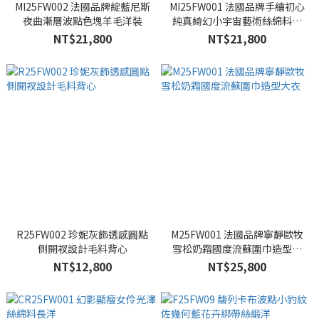
MI25FW002 法國品牌綻藍尼斯
MI25FW001 法國品牌手繪初心
夜曲漸層波點色塊羊毛洋裝
純真綺幻小宇宙藝術絲綿料洋
裝
NT$21,800
NT$21,800
R25FW002 珍妮灰飾透感圓點
M25FW001 法國品牌寧靜歐牧
側開衩設計毛料背心
雪松奶霜國度流蘇圍巾造型大
衣
NT$12,800
NT$25,800