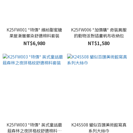
K25FW001 *特價* 繽紛甜蜜糖
K25FW006 *加價購* 奇裝異服
果屋漸層暈染舒適棉料套裝
的動物派對插畫帆布收納包
NT$6,980
NT$1,580
K25FW003 *特價* 英式童話蘑
K24SS08 貓似百匯美術館寫真
菇森林之夜拼格紋舒適棉料套
系列大絲巾