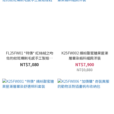
FL25FW01 *特價* 紅絲絨之吻
K25FW002 繽紛甜蜜糖果屋漸
佐豹紋斑斕刷毛感手工製娃娃
層暈染緞料細肩洋裝
鞋
NT$7,080
NT$7,900
NT$9,880