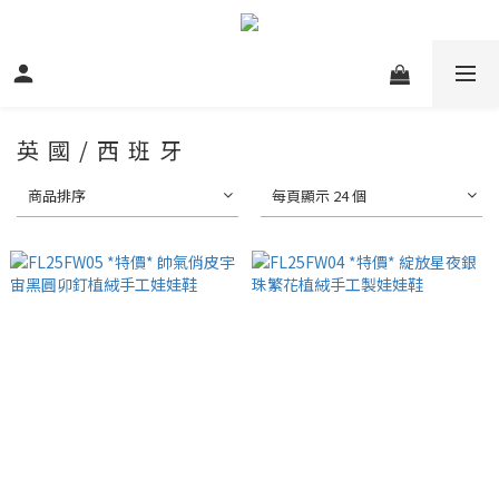
英 國 / 西 班 牙
商品排序
每頁顯示 24 個