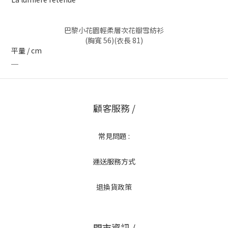
巴黎小花園輕柔層次花瓣雪紡衫
(胸寬 56)(衣長 81)
平量 / cm
＿
顧客服務 /
常見問題 :
運送服務方式
退換貨政策
門市資訊 /