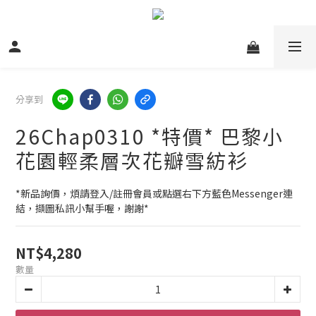
分享到
26Chap0310 *特價* 巴黎小
花園輕柔層次花瓣雪紡衫
*新品詢價，煩請登入/註冊會員或點選右下方藍色Messenger連
結，擷圖私訊小幫手喔，謝謝*
NT$4,280
數量