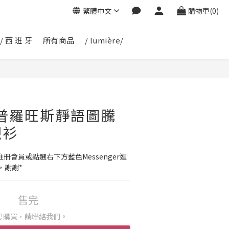
繁體中文
購物車(0)
/ 西 班 牙
所有商品
/ lumière/
0 普羅旺斯靜語圖騰
襯衫
冊會員或點選右下方藍色Messenger連
，謝謝*
售完
想購買，請聯絡我們。