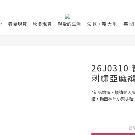
r
春夏現貨
秋冬現貨
親愛的生活
法 國 / 義 大 利
英 國 
26J031
刺繡亞麻
*新品詢價，煩請登入/註
結，擷圖私訊小幫手喔
若