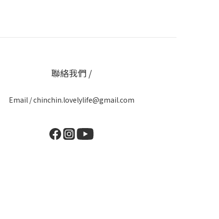
聯絡我們 /
Email / chinchin.lovelylife@gmail.com