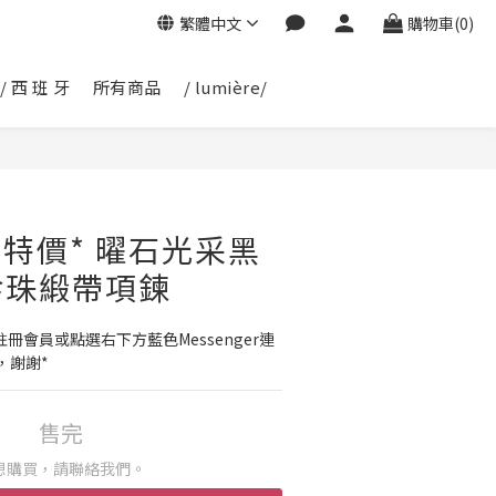
繁體中文
購物車(0)
/ 西 班 牙
所有商品
/ lumière/
6 *特價* 曜石光采黑
珍珠緞帶項鍊
冊會員或點選右下方藍色Messenger連
，謝謝*
售完
想購買，請聯絡我們。