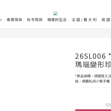
r
春夏現貨
秋冬現貨
親愛的生活
法 國 / 義 大 利
英 國 
26SL00
瑪瑙變形
*新品詢價，煩請登入/註
結，擷圖私訊小幫手喔
若