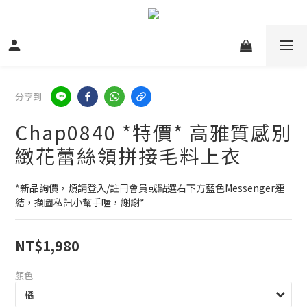
分享到
Chap0840 *特價* 高雅質感別
緻花蕾絲領拼接毛料上衣
*新品詢價，煩請登入/註冊會員或點選右下方藍色Messenger連
結，擷圖私訊小幫手喔，謝謝*
NT$1,980
顏色