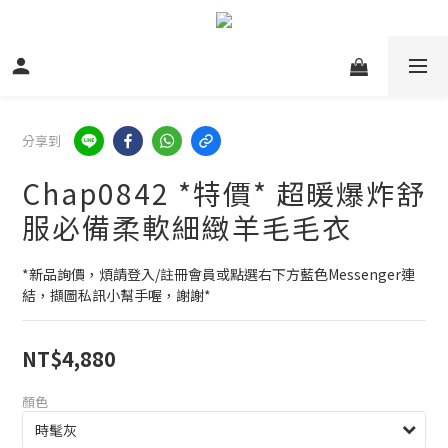
分享到
Chap0842 *特價* 超暖爆炸舒
服必備柔軟細緻羊毛毛衣
*新品詢價，煩請登入/註冊會員或點選右下方藍色Messenger連
結，擷圖私訊小幫手喔，謝謝*
NT$4,880
顏色