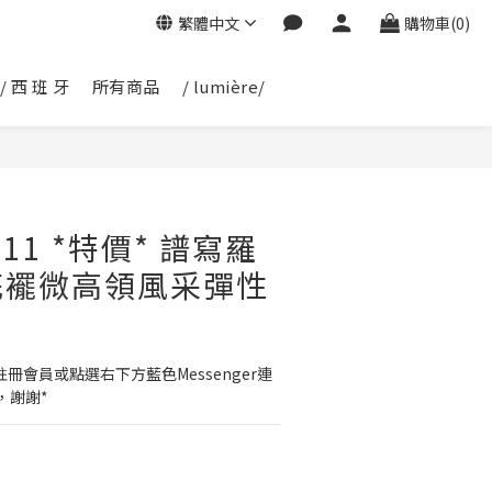
繁體中文
購物車(0)
/ 西 班 牙
所有商品
/ lumière/
111 *特價* 譜寫羅
花襬微高領風采彈性
冊會員或點選右下方藍色Messenger連
，謝謝*