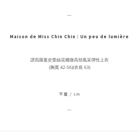
＿
Maison de Miss Chin Chin
｜
Un peu de lumière
譜寫羅曼史蕾絲花襬微高領風采彈性上衣
(胸寬 42-56)(衣長 63)
平量 / c
m
＿