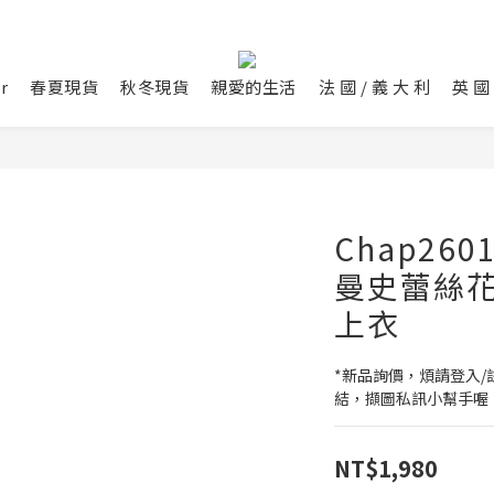
r
春夏現貨
秋冬現貨
親愛的生活
法 國 / 義 大 利
英 國 
Chap260
曼史蕾絲
上衣
*新品詢價，煩請登入/註
結，擷圖私訊小幫手喔
NT$1,980