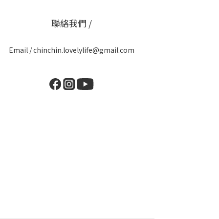
聯絡我們 /
Email / chinchin.lovelylife@gmail.com