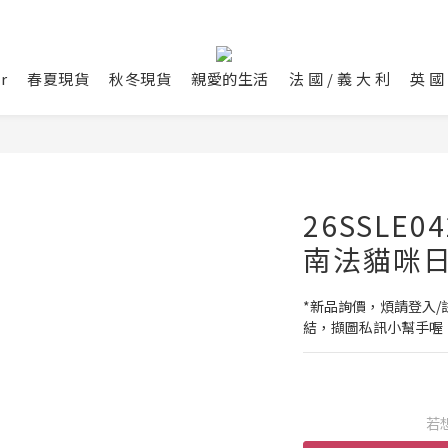
r
春夏現貨
秋冬現貨
親愛的生活
法 國 / 義 大 利
英 國 
26SSLE0
南法貓咪
*新品詢價，煩請登入/註
結，擷圖私訊小幫手喔
若