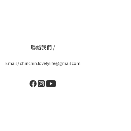
聯絡我們 /
Email / chinchin.lovelylife@gmail.com