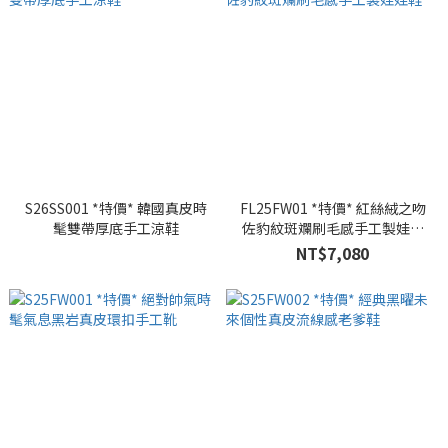
S26SS001 *特價* 韓國真皮時
FL25FW01 *特價* 紅絲絨之吻
髦雙帶厚底手工涼鞋
佐豹紋斑斕刷毛感手工製娃娃
鞋
NT$7,080