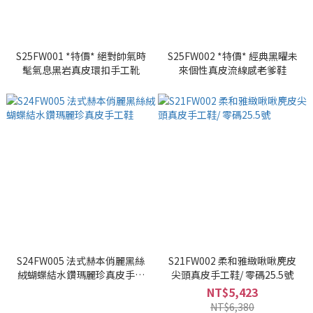
S25FW001 *特價* 絕對帥氣時
S25FW002 *特價* 經典黑曜未
髦氣息黑岩真皮環扣手工靴
來個性真皮流線感老爹鞋
S24FW005 法式赫本俏麗黑絲
S21FW002 柔和雅緻啾啾麂皮
絨蝴蝶結水鑽瑪麗珍真皮手工
尖頭真皮手工鞋/ 零碼25.5號
鞋
NT$5,423
NT$6,380