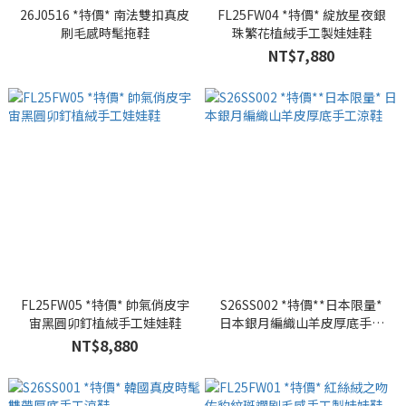
26J0516 *特價* 南法雙扣真皮
FL25FW04 *特價* 綻放星夜銀
刷毛感時髦拖鞋
珠繁花植絨手工製娃娃鞋
NT$7,880
FL25FW05 *特價* 帥氣俏皮宇
S26SS002 *特價**日本限量*
宙黑圓卯釘植絨手工娃娃鞋
日本銀月編織山羊皮厚底手工
涼鞋
NT$8,880