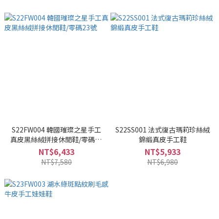
S22FW004 韓國璀璨之星手工
S22SS001 法式復古瑪莉珍絲絨
真皮黑絲絨拼接休閒鞋/零碼23
錦緞真皮手工鞋
號
NT$6,433
NT$5,933
NT$7,580
NT$6,980